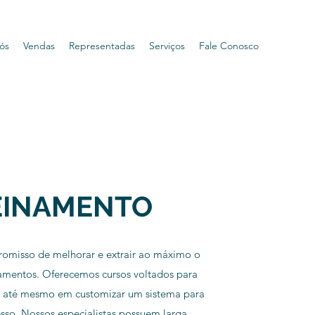
ós
Vendas
Representadas
Serviços
Fale Conosco
EINAMENTO
misso de melhorar e extrair ao máximo o
amentos. Oferecemos cursos voltados para
u até mesmo em customizar um sistema para
esso. Nossos especialistas possuem larga